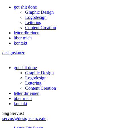
got shit done
Graphic Design
Logodesign
Lettering
Content Creation
letter dir einen
über mich
kontakt
designstanze
got shit done
Graphic Design
Logodesign
Lettering
Content Creation
letter dir einen
über mich
kontakt
Sag Servus!
servus@designstanze.de