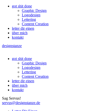
got shit done
Graphic Design
Logodesign
Lettering
Content Creation
letter dir einen
über mich
kontakt
designstanze
got shit done
Graphic Design
Logodesign
Lettering
Content Creation
letter dir einen
über mich
kontakt
Sag Servus!
servus@designstanze.de